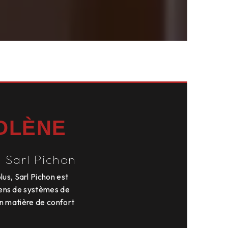
OLÈNE
à Sarl Pichon
us, Sarl Pichon est
etiens de systèmes de
n matière de confort